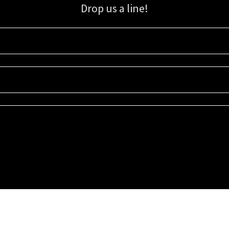
Drop us a line!
Sign up for our email list for updates, promotions, and more.