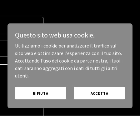
Questo sito web usa cookie.
Utilizziamo i cookie per analizzare il traffico sul
sito web e ottimizzare l'esperienza con il tuo sito.
Accettando l'uso dei cookie da parte nostra, i tuoi
dati saranno aggregati con i dati di tutti gli altri
utenti.
RIFIUTA
ACCETTA